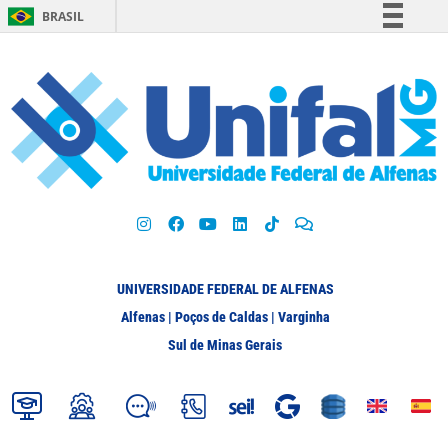
BRASIL
Simplifique!
Comunica BR
Participe
Acesso à informação
Legislação
Canais
UNIVERSIDADE FEDERAL DE ALFENAS
Alfenas | Poços de Caldas | Varginha
Sul de Minas Gerais