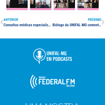
ANTERIOR
PRÓXIMO
Consultas médicas especializadas feitas pela Clínica de Especialidades Médicas da UNIFAL-MG registram mais de 1.570 atendimentos durante a pandemia; atendimento gratuito à população retornou em junho
Biólogo da UNIFAL-MG comenta vídeo de sucuri perseguida por cobras menores em matéria do UOL