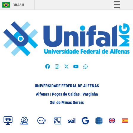
BRASIL
Simplifique!
Comunica BR
Participe
Acesso à informação
Legislação
Canais
UNIVERSIDADE FEDERAL DE ALFENAS
Alfenas | Poços de Caldas | Varginha
Sul de Minas Gerais