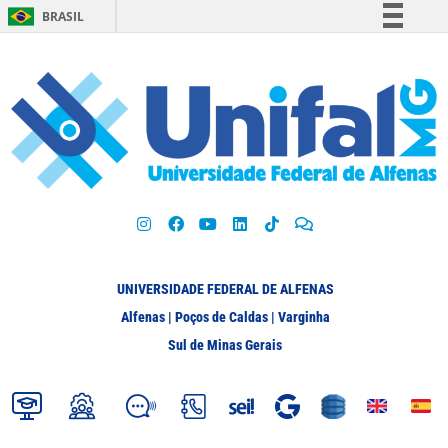
BRASIL
Simplifique!
Comunica BR
Participe
Acesso à informação
Legislação
Canais
UNIVERSIDADE FEDERAL DE ALFENAS
Alfenas | Poços de Caldas | Varginha
Sul de Minas Gerais