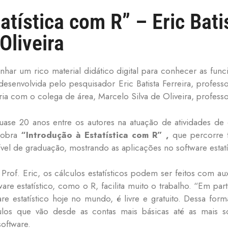
atística com R” – Eric Bati
Oliveira
nhar um rico material didático digital para conhecer as funci
esenvolvida pelo pesquisador Eric Batista Ferreira, professor
ia com o colega de área, Marcelo Silva de Oliveira, profes
uase 20 anos entre os autores na atuação de atividades de
 obra
“Introdução à Estatística com R” ,
que percorre t
nível de graduação, mostrando as aplicações no software estatí
rof. Eric, os cálculos estatísticos podem ser feitos com a
re estatístico, como o R, facilita muito o trabalho. “Em par
re estatístico hoje no mundo, é livre e gratuito. Dessa for
ulos que vão desde as contas mais básicas até as mais sofis
oftware.