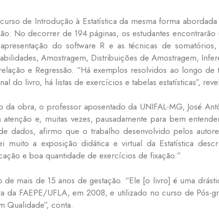
o curso de Introdução à Estatística da mesma forma aborda
ção. No decorrer de 194 páginas, os estudantes encontrarão
a apresentação do software R e as técnicas de somatórios, s
bilidades, Amostragem, Distribuições de Amostragem, Inferên
relação e Regressão. “Há exemplos resolvidos ao longo de
al do livro, há listas de exercícios e tabelas estatísticas”, reve
io da obra, o professor aposentado da UNIFAL-MG, José Ant
 atenção e, muitas vezes, pausadamente para bem entende
e dados, afirmo que o trabalho desenvolvido pelos autore
i muito a exposição didática e virtual da Estatística descr
cação e boa quantidade de exercícios de fixação.”
do de mais de 15 anos de gestação. “Ele [o livro] é uma drás
ora da FAEPE/UFLA, em 2008, e utilizado no curso de Pós-
 Qualidade”, conta.