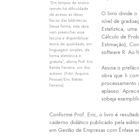
“Em tempos de ensino
remoto há dificuldade
O livro divide 
de acesso às obras
nível de gradua
físicas das bibliotecas.
Dessa forma, esta obra
Estatística, um
vem preencher essa
Cálculo de Proba
lacuna e disponibilizar
Estimação), Cor
teoria de qualidade, em
linguagem simples, de
software R. Ao fin
forma eletrônica e
gratuita”, afirma Prof. Eric
Assina o prefác
Batista Ferreira, um dos
autores. (Foto: Arquivo
obra que li com
Pessoal/Eric Batista
processamento d
Ferreira)
aplauso. Aprecie
sobeja exemplifi
Conforme Prof. Eric, o livro é resulta
caderno didático publicado pela edit
em Gestão de Empresas com Ênfase em