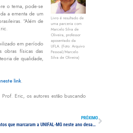
obre o tema, pode-se
 toda a ementa de um
Livro é resultado de
rasileiras. “Além de
uma parceria com
ric.
Marcelo Silva de
Oliveira, professor
aposentado da
nibilizado em período
UFLA. (Foto: Arquivo
 obras físicas das
Pessoal/Marcelo
Silva de Oliveira)
teoria de qualidade,
,
neste link
.
Prof. Eric, os autores estão buscando
PRÓXIMO
Retrospectiva 2020: relembre os fatos que marcaram a UNIFAL-MG neste ano desafiador