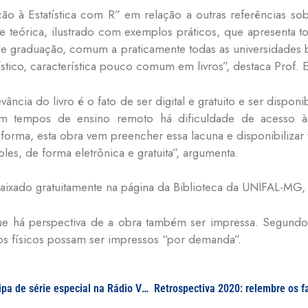
ução à Estatística com R” em relação a outras referências s
ade teórica, ilustrado com exemplos práticos, que apresenta
 de graduação, comum a praticamente todas as universidades b
ístico, característica pouco comum em livros”, destaca Prof. E
vância do livro é o fato de ser digital e gratuito e ser dispo
 tempos de ensino remoto há dificuldade de acesso às
 forma, esta obra vem preencher essa lacuna e disponibilizar 
es, de forma eletrônica e gratuita”, argumenta.
baixado gratuitamente na página da Biblioteca da UNIFAL-MG
e há perspectiva de a obra também ser impressa. Segundo 
ros físicos possam ser impressos “por demanda”.
Balanço de 2020: economista da UNIFAL-MG participa de série especial na Rádio Vanguarda FM