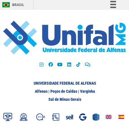
BRASIL
Simplifique!
Comunica BR
Participe
Acesso à informação
Legislação
Canais
UNIVERSIDADE FEDERAL DE ALFENAS
Alfenas | Poços de Caldas | Varginha
Sul de Minas Gerais