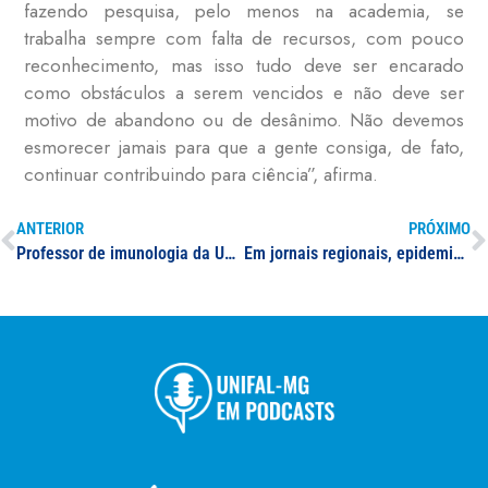
fazendo pesquisa, pelo menos na academia, se
trabalha sempre com falta de recursos, com pouco
reconhecimento, mas isso tudo deve ser encarado
como obstáculos a serem vencidos e não deve ser
motivo de abandono ou de desânimo. Não devemos
esmorecer jamais para que a gente consiga, de fato,
continuar contribuindo para ciência”, afirma.
ANTERIOR
PRÓXIMO
Professor de imunologia da UNIFAL-MG ressalta a importância da vacina para superação da Covid-19
Em jornais regionais, epidemiologista da UNIFAL-MG avalia o baixo índice de distanciamento social registrado na região e o aumento de casos de Covid-19 em janeiro após confraternizações de final de ano