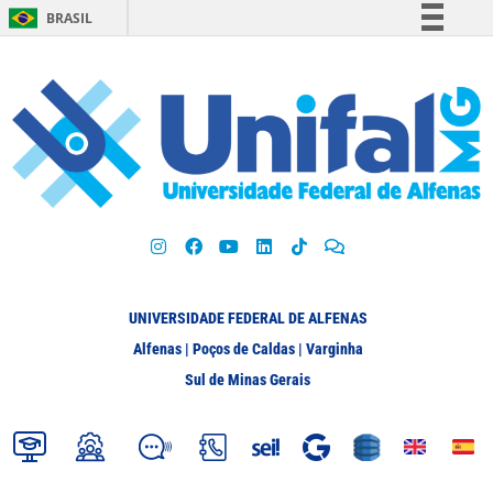
BRASIL
Simplifique!
Comunica BR
Participe
Acesso à informação
Legislação
Canais
UNIVERSIDADE FEDERAL DE ALFENAS
Alfenas | Poços de Caldas | Varginha
Sul de Minas Gerais