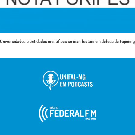
Universidades e entidades científicas se manifestam em defesa da Fapemig