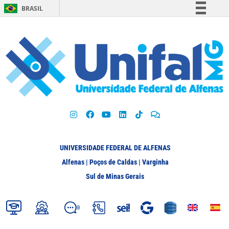
BRASIL
Simplifique!
Comunica BR
Participe
Acesso à informação
Legislação
Canais
UNIVERSIDADE FEDERAL DE ALFENAS
Alfenas | Poços de Caldas | Varginha
Sul de Minas Gerais