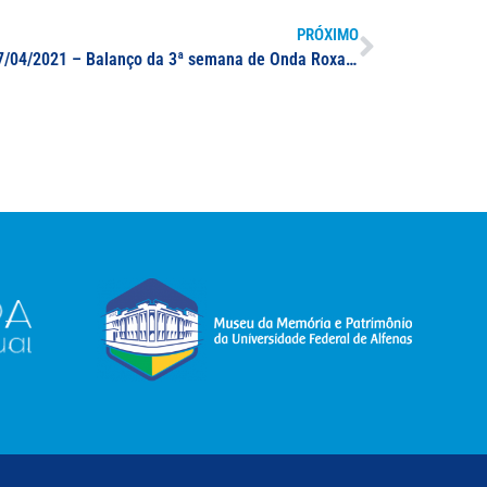
PRÓXIMO
:: Suplemento da edição nº 16 – 07/04/2021 – Balanço da 3ª semana de Onda Roxa no combate à Covid-19 em Minas Gerais