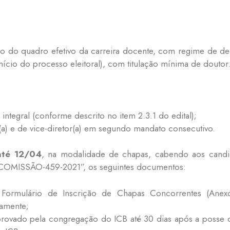
ro do quadro efetivo da carreira docente, com regime de de
nício do processo eleitoral), com titulação mínima de doutor
integral (conforme descrito no item 2.3.1 do edital);
a) e de vice-diretor(a) em segundo mandato consecutivo.
até 12/04
, na modalidade de chapas, cabendo aos candid
 “COMISSÃO-459-2021”, os seguintes documentos:
 Formulário de Inscrição de Chapas Concorrentes (Anex
camente;
 provado pela congregação do ICB até 30 dias após a posse