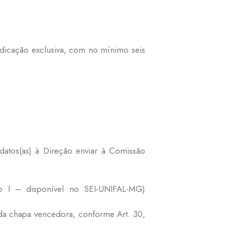
dicação exclusiva, com no mínimo seis
.
atos(as) à Direção enviar à Comissão
o I – disponível no SEI-UNIFAL-MG)
 da chapa vencedora, conforme Art. 30,