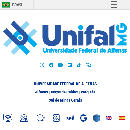
BRASIL
Simplifique!
Comunica BR
Participe
Acesso à informação
Legislação
Canais
UNIVERSIDADE FEDERAL DE ALFENAS
Alfenas | Poços de Caldas | Varginha
Sul de Minas Gerais