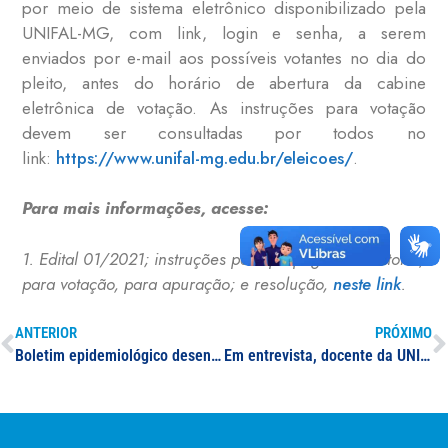
por meio de sistema eletrônico disponibilizado pela
UNIFAL-MG, com link, login e senha, a serem
enviados por e-mail aos possíveis votantes no dia do
pleito, antes do horário de abertura da cabine
eletrônica de votação. As instruções para votação
devem ser consultadas por todos no
link:
https://www.unifal-mg.edu.br/eleicoes/
.
Para mais informações, acesse:
1. Edital 01/2021; instruções para propaganda eleitoral,
para votação, para apuração; e resolução,
neste link
.
ANTERIOR
PRÓXIMO
Boletim epidemiológico desenvolvido por pesquisadores da UNIFAL-MG é destaque em jornal da região; dados do estudo indicam tragédia sanitária nunca vista em Minas Gerais
Em entrevista, docente da UNIFAL-MG destaca aumento de mortes de pessoas mais jovens, com ou sem comorbidades, por Covid-19