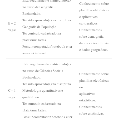
Estar regularmente matriculado(a)
Conhecimento sobre
no curso de Geografia –
planilhas eletrônicas
Bacharelado.
e aplicativos
Ter sido aprovado(a) na disciplina
B – 2
cartográficos.
Geografia da
População.
vagas
Conhecimentos
Ter currículo cadastrado na
sobre demografia,
plataforma lattes.
dados socioculturais
Possuir computador/notebook e ter
e dados geográficos.
acesso à internet.
Estar regularmente matriculado(a)
no curso de Ciências Sociais –
Conhecimento sobre
Bacharelado.
planilhas eletrônicas
Ter sido aprovado(a) na disciplina
ou
C – 1
Metodologia quantitativas e
aplicativos
vaga
qualitativas.
estatísticos.
Ter currículo cadastrado na
Conhecimentos
plataforma lattes.
sobre estatísticas.
Possuir computador/notebook e ter