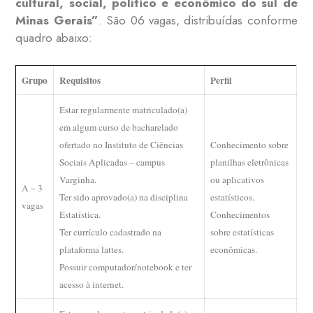
cultural, social, político e econômico do sul de
Minas Gerais”
. São 06 vagas, distribuídas conforme
quadro abaixo:
Grupo
Requisitos
Perfil
Estar regularmente matriculado(a)
em algum curso de bacharelado
ofertado no Instituto de Ciências
Conhecimento sobre
Sociais Aplicadas – campus
planilhas eletrônicas
Varginha.
ou aplicativos
A – 3
Ter sido aprovado(a) na disciplina
estatísticos.
vagas
Estatística.
Conhecimentos
Ter currículo cadastrado na
sobre estatísticas
plataforma lattes.
econômicas.
Possuir computador/notebook e ter
acesso à internet.