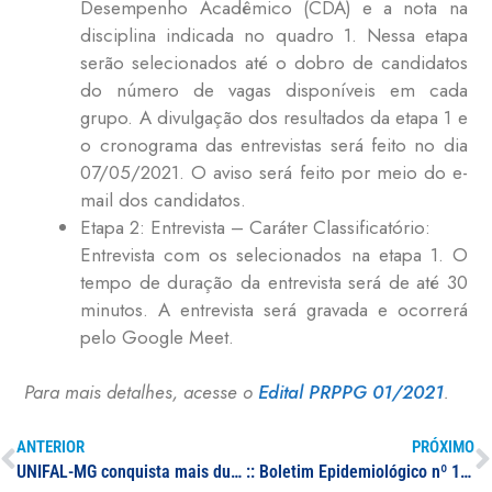
Desempenho Acadêmico (CDA) e a nota na
disciplina indicada no quadro 1. Nessa etapa
serão selecionados até o dobro de candidatos
do número de vagas disponíveis em cada
grupo. A divulgação dos resultados da etapa 1 e
o cronograma das entrevistas será feito no dia
07/05/2021. O aviso será feito por meio do e-
mail dos candidatos.
Etapa 2: Entrevista – Caráter Classificatório:
Entrevista com os selecionados na etapa 1. O
tempo de duração da entrevista será de até 30
minutos. A entrevista será gravada e ocorrerá
pelo Google Meet.
Para mais detalhes, acesse o
Edital PRPPG 01/2021
.
ANTERIOR
PRÓXIMO
UNIFAL-MG conquista mais duas patentes; invenções envolvem tecnologias de grande potencial de aplicação prática na farmacologia
:: Boletim Epidemiológico nº 18 – 19/04/2021 – Situação epidêmica da Covid-19 em Minas Gerais e no sul de Minas