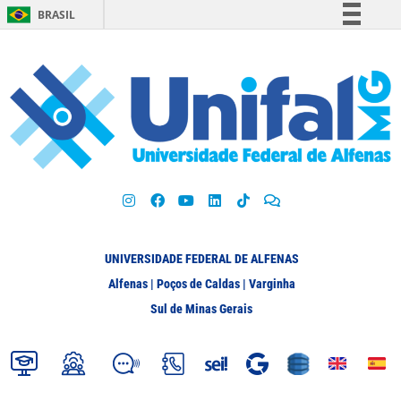
BRASIL
Simplifique!
Comunica BR
Participe
Acesso à informação
Legislação
Canais
UNIVERSIDADE FEDERAL DE ALFENAS
Alfenas | Poços de Caldas | Varginha
Sul de Minas Gerais