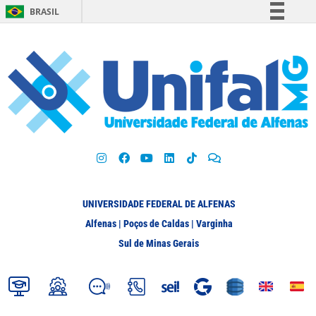
BRASIL
Simplifique!
Comunica BR
Participe
Acesso à informação
Legislação
Canais
UNIVERSIDADE FEDERAL DE ALFENAS
Alfenas | Poços de Caldas | Varginha
Sul de Minas Gerais