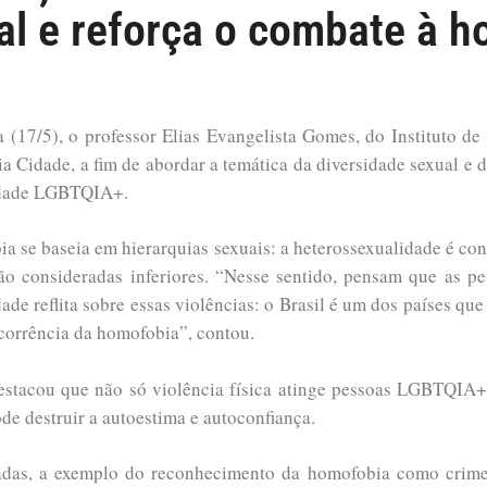
al e reforça o combate à h
a (17/5), o professor Elias Evangelista Gomes, do Instituto 
 Cidade, a fim de abordar a temática da diversidade sexual e d
nidade LGBTQIA+.
a se baseia em hierarquias sexuais: a heterossexualidade é con
 são consideradas inferiores. “Nesse sentido, pensam que as
dade reflita sobre essas violências: o Brasil é um dos países q
corrência da homofobia”, contou.
stacou que não só violência física atinge pessoas LGBTQIA+
ode destruir a autoestima e autoconfiança.
das, a exemplo do reconhecimento da homofobia como crime e