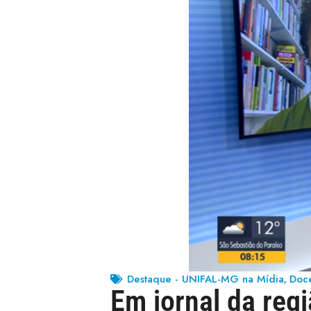
Destaque - UNIFAL-MG na Mídia
Doc
,
Em jornal da reg