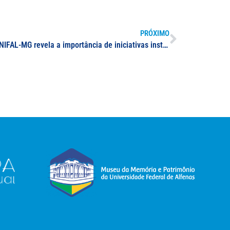
PRÓXIMO
Tese defendida por servidora da UNIFAL-MG revela a importância de iniciativas institucionais de promoção de qualidade de vida para a autoeficácia e saúde dos docentes nas instituições brasileiras de ensino superior