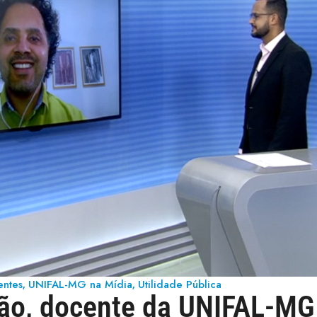
entes
UNIFAL-MG na Mídia
Utilidade Pública
,
,
ião, docente da UNIFAL-MG