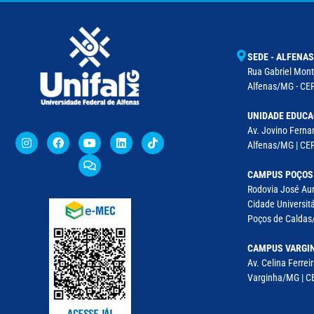
SEDE - ALFENAS
Rua Gabriel Monte
Alfenas/MG - CEP
UNIDADE EDUCA
Av. Jovino Fernan
Alfenas/MG | CE
CAMPUS POÇOS
Rodovia José Aur
Cidade Universitá
Poços de Caldas/
CAMPUS VARGI
Av. Celina Ferreir
Varginha/MG | CE