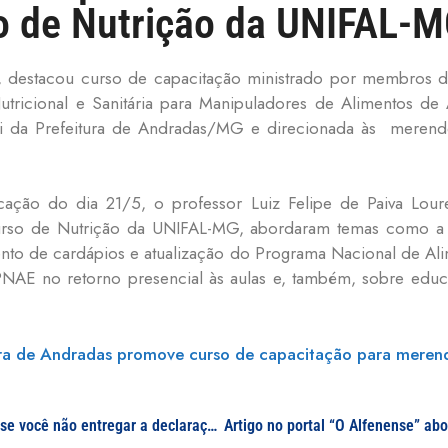
o de Nutrição da UNIFAL-
 destacou curso de capacitação ministrado por membros da
ricional e Sanitária para Manipuladores de Alimentos de A
foi da Prefeitura de Andradas/MG e direcionada às merend
cação do dia 21/5, o professor Luiz Felipe de Paiva Lou
urso de Nutrição da UNIFAL-MG, abordaram temas como a va
nto de cardápios e atualização do Programa Nacional de Al
E no retorno presencial às aulas e, também, sobre educaç
ura de Andradas promove curso de capacitação para merend
Podcast “Imposto de Renda: o que pode acontecer se você não entregar a declaração” – Prof. Hugo Lucindo Ferreira