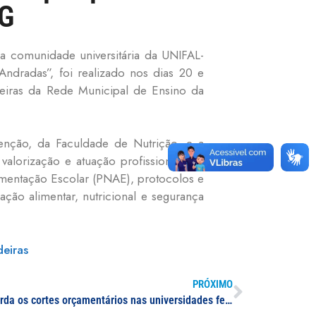
MG
 comunidade universitária da UNIFAL-
ndradas”, foi realizado nos dias 20 e
eiras da Rede Municipal de Ensino da
renção, da Faculdade de Nutrição, e a
lorização e atuação profissional dos
imentação Escolar (PNAE), protocolos e
ão alimentar, nutricional e segurança
eiras
PRÓXIMO
Artigo no portal “O Alfenense” aborda os cortes orçamentários nas universidades federais e cita a situação da UNIFAL-MG