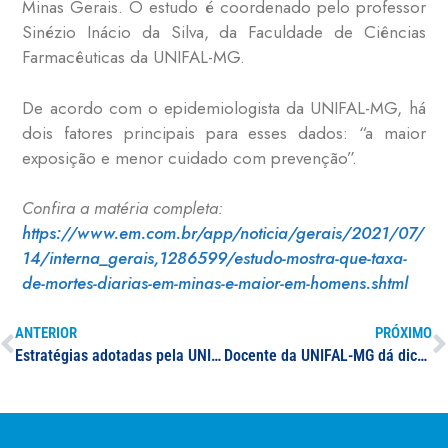
Minas Gerais. O estudo é coordenado pelo professor
Sinézio Inácio da Silva, da Faculdade de Ciências
Farmacêuticas da UNIFAL-MG.
De acordo com o epidemiologista da UNIFAL-MG, há
dois fatores principais para esses dados: “a maior
exposição e menor cuidado com prevenção”.
Confira a matéria completa:
https://www.em.com.br/app/noticia/gerais/2021/07/
14/interna_gerais,1286599/estudo-mostra-que-taxa-
de-mortes-diarias-em-minas-e-maior-em-homens.shtml
ANTERIOR
PRÓXIMO
Estratégias adotadas pela UNIFAL-MG para atividades de pós-graduação e pesquisa na pandemia fortalecem o desenvolvimento científico; confira mais uma reportagem da série especial sobre o Relato Integrado
Docente da UNIFAL-MG dá dicas de cuidados para enfrentar frio que atinge cidades sul-mineiras