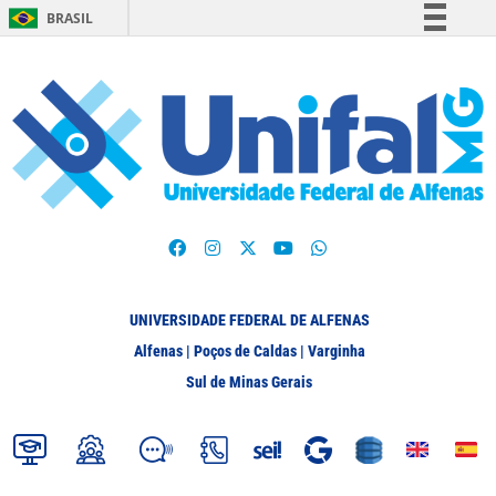
BRASIL
Simplifique!
Comunica BR
Participe
Acesso à informação
Legislação
Canais
UNIVERSIDADE FEDERAL DE ALFENAS
Alfenas | Poços de Caldas | Varginha
Sul de Minas Gerais