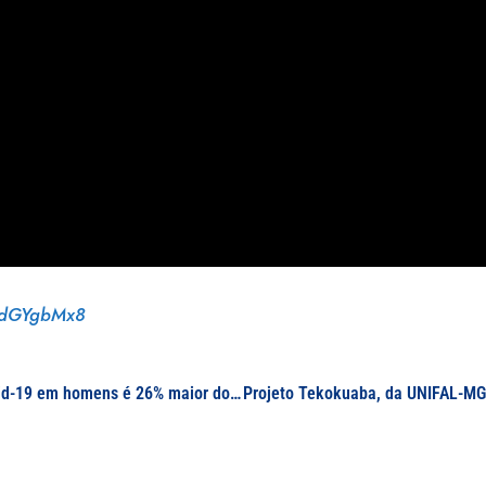
IxdGYgbMx8
Na região sul de Minas, número de mortes por Covid-19 em homens é 26% maior do que em mulheres, indica estudo da UNIFAL-MG