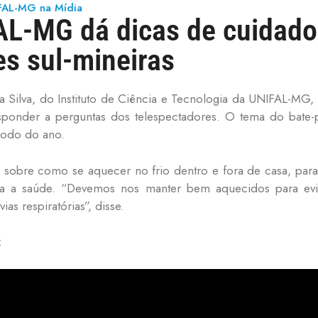
FAL-MG na Mídia
L-MG dá dicas de cuidados
es sul-mineiras
 Silva, do Instituto de Ciência e Tecnologia da UNIFAL-MG, 
sponder a perguntas dos telespectadores. O tema do bate
íodo do ano.
sobre como se aquecer no frio dentro e fora de casa, para
ara a saúde. “Devemos nos manter bem aquecidos para ev
ias respiratórias”, disse.
: