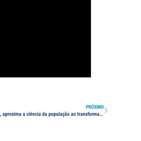
PRÓXIMO
Projeto Tekokuaba, da UNIFAL-MG, aproxima a ciência da população ao transformar temas complexos em conteúdo de fácil acesso em vídeo; nome do projeto significa “conhecimento das coisas” em tupi