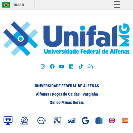
BRASIL
Simplifique!
Comunica BR
Participe
Acesso à informação
Legislação
Canais
UNIVERSIDADE FEDERAL DE ALFENAS
Alfenas | Poços de Caldas | Varginha
Sul de Minas Gerais