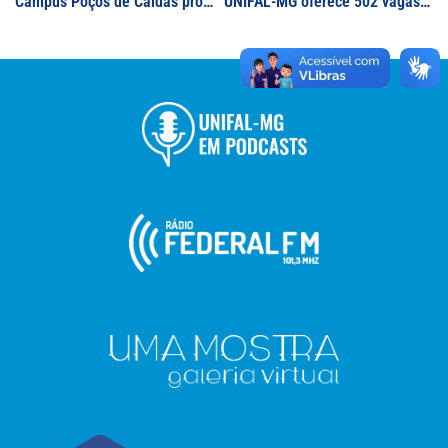
Campus Poços de Caldas promove Gincana dos Alunos da UNIFAL-MG; em sua 2ª edição, competição universitária aconteceu na modalidade virtual e oportunizou a integração de estudantes e servidores
UNIFAL-MG oferece 502 vagas no SiSU 2021/2; candidatos aos cursos de graduação podem se inscrever até o dia 6 de agosto