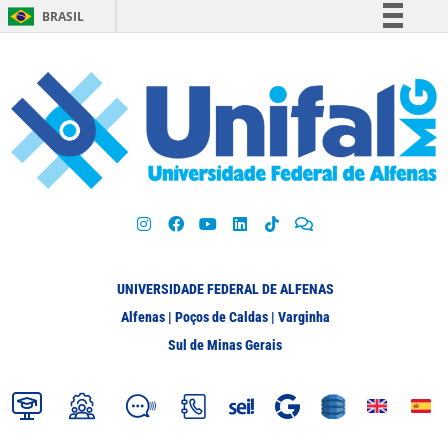
BRASIL
Simplifique!
Comunica BR
Participe
Acesso à informação
Legislação
Canais
UNIVERSIDADE FEDERAL DE ALFENAS
Alfenas | Poços de Caldas | Varginha
Sul de Minas Gerais