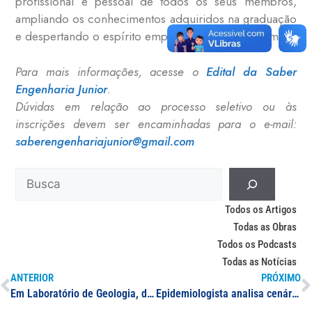
profissional e pessoal de todos os seus membros,
ampliando os conhecimentos adquiridos na graduação
e despertando o espírito empreendedor dos mesmos.
Para mais informações, acesse o
Edital da Saber
Engenharia Junior
.
Dúvidas em relação ao processo seletivo ou às
inscrições devem ser encaminhadas para o e-mail:
saberengenhariajunior@gmail.com
Todos os Artigos
Todas as Obras
Todos os Podcasts
Todas as Notícias
ANTERIOR
PRÓXIMO
Em Laboratório de Geologia, docente da UNIFAL-MG realiza experiência de aferição da umidade relativa do ar neste período de estiagem
Epidemiologista analisa cenário da covid-19 na região de Uberlândia em reportagem do MGTV