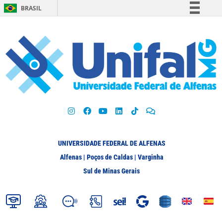
BRASIL
Simplifique!
Comunica BR
Participe
Acesso à informação
Legislação
Canais
UNIVERSIDADE FEDERAL DE ALFENAS
Alfenas | Poços de Caldas | Varginha
Sul de Minas Gerais