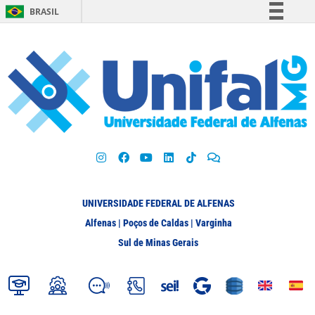
BRASIL
Simplifique!
Comunica BR
Participe
Acesso à informação
Legislação
Canais
UNIVERSIDADE FEDERAL DE ALFENAS
Alfenas | Poços de Caldas | Varginha
Sul de Minas Gerais