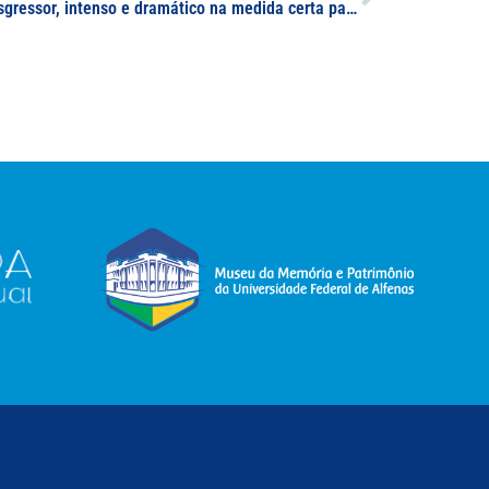
, intenso e dramático na medida certa para quem aprecia terror psicológico”, por Bianca Maia Roque