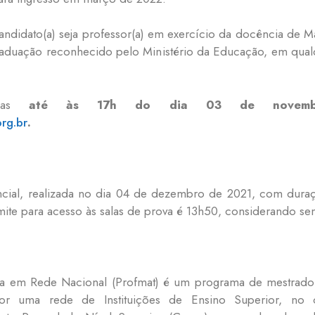
 candidato(a) seja professor(a) em exercício da docência de M
raduação reconhecido pelo Ministério da Educação, em qualq
adas
até às 17h do dia 03 de novem
rg.br
.
cial, realizada no dia 04 de dezembro de 2021, com duraç
ite para acesso às salas de prova é 13h50, considerando semp
ca em Rede Nacional (Profmat) é um programa de mestrado 
or uma rede de Instituições de Ensino Superior, no c