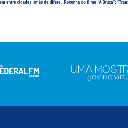
de diferentes mundos”, por Flaviane Faria Carvalho
Resenha do filme “A Bruxa”:
“Transgressor