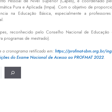
to Pessoal de Nível Superior (Capes), e coordenado pel
emática Pura e Aplicada (Impa). Com o objetivo de proporc
ência na Educação Básica, especialmente a professore
l.
pes, reconhecido pelo Conselho Nacional de Educação –
ra programas de mestrado).
 e o cronograma retificado em:
https://profmat-sbm.org.br/in
rições do Exame Nacional de Acesso ao PROFMAT 2022
.