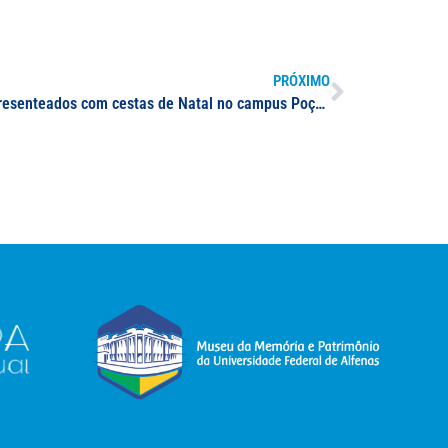
PRÓXIMO
Colaboradores terceirizados são presenteados com cestas de Natal no campus Poços de Caldas; iniciativa é resultado de uma ação conjunta entre a Direção do campus e a Direção do Instituto de Ciência e Tecnologia