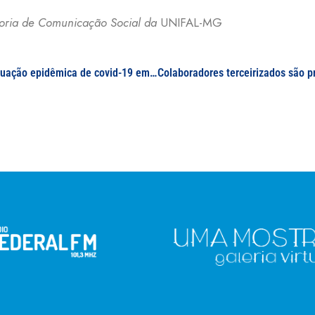
etoria de Comunicação Social da
UNIFAL-MG
:: Boletim Epidemiológico N° 54 – 27/12/2021 – Situação epidêmica de covid-19 em Minas Gerais e no sul de Minas