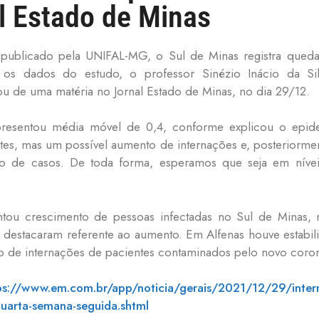
l Estado de Minas
 publicado pela UNIFAL-MG, o Sul de Minas registra qued
r os dados do estudo, o professor Sinézio Inácio da Sil
u de uma matéria no Jornal Estado de Minas, no dia 29/12.
resentou média móvel de 0,4, conforme explicou o epidem
es, mas um possível aumento de internações e, posteriormen
o de casos. De toda forma, esperamos que seja em nívei
tou crescimento de pessoas infectadas no Sul de Minas, 
 destacaram referente ao aumento. Em Alfenas houve estabil
 de internações de pacientes contaminados pelo novo coron
ps://www.em.com.br/app/noticia/gerais/2021/12/29/intern
quarta-semana-seguida.shtml