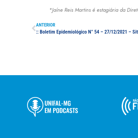
*Jaíne Reis Martins é estagiária da Dir
ANTERIOR