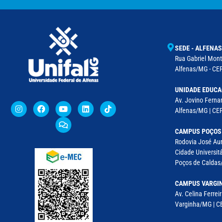
SEDE - ALFENAS
Rua Gabriel Monte
Alfenas/MG - CEP
UNIDADE EDUCA
Av. Jovino Fernan
Alfenas/MG | CE
CAMPUS POÇOS
Rodovia José Aur
Cidade Universitá
Poços de Caldas/
CAMPUS VARGI
Av. Celina Ferreir
Varginha/MG | CE