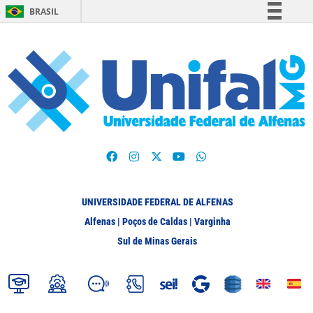
BRASIL
Simplifique!
Comunica BR
Participe
Acesso à informação
Legislação
Canais
UNIVERSIDADE FEDERAL DE ALFENAS
Alfenas | Poços de Caldas | Varginha
Sul de Minas Gerais