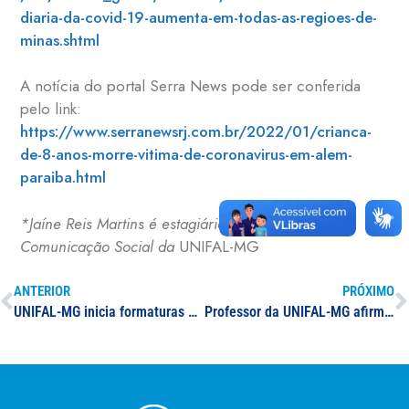
diaria-da-covid-19-aumenta-em-todas-as-regioes-de-
minas.shtml
A notícia do portal Serra News pode ser conferida
pelo link:
https://www.serranewsrj.com.br/2022/01/crianca-
de-8-anos-morre-vitima-de-coronavirus-em-alem-
paraiba.html
*Jaíne Reis Martins é estagiária da Diretoria de
Comunicação Social da
UNIFAL-MG
ANTERIOR
PRÓXIMO
UNIFAL-MG inicia formaturas de 2022 em cerimônias virtuais com universitários de cursos de Licenciatura e Bacharelado; 92 profissionais se formam pela Universidade neste mês de janeiro
Professor da UNIFAL-MG afirma que escalada da ômicron é algo inédito na epidemiologia