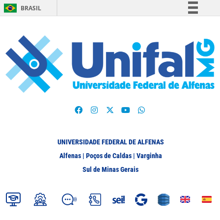
BRASIL
Simplifique!
Comunica BR
Participe
Acesso à informação
Legislação
Canais
UNIVERSIDADE FEDERAL DE ALFENAS
Alfenas | Poços de Caldas | Varginha
Sul de Minas Gerais