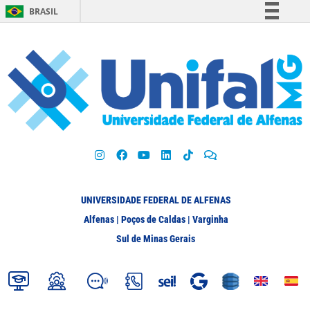
BRASIL
Simplifique!
Comunica BR
Participe
Acesso à informação
Legislação
Canais
UNIVERSIDADE FEDERAL DE ALFENAS
Alfenas | Poços de Caldas | Varginha
Sul de Minas Gerais