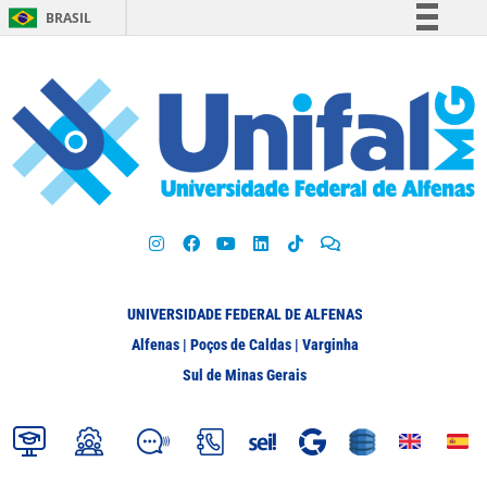
BRASIL
Simplifique!
Comunica BR
Participe
Acesso à informação
Legislação
Canais
UNIVERSIDADE FEDERAL DE ALFENAS
Alfenas | Poços de Caldas | Varginha
Sul de Minas Gerais