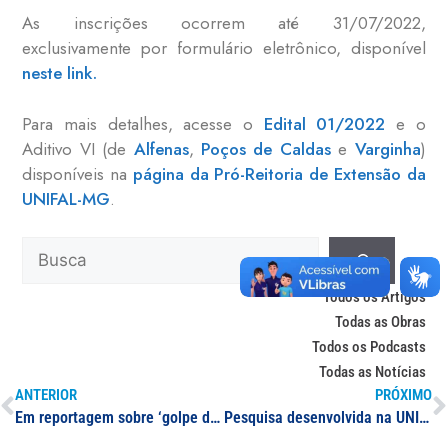
As inscrições ocorrem até 31/07/2022,
exclusivamente por formulário eletrônico, disponível
neste link.
Para mais detalhes, acesse o
Edital 01/2022
e o
Aditivo VI (de
Alfenas
,
Poços de Caldas
e
Varginha
)
disponíveis na
página da Pró-Reitoria de Extensão da
UNIFAL-MG
.
Todos os Artigos
Todas as Obras
Todos os Podcasts
Todas as Notícias
ANTERIOR
PRÓXIMO
Em reportagem sobre ‘golpe da imobiliária’, docente da UNIFAL-MG dá dicas de segurança cibernética
Pesquisa desenvolvida na UNIFAL-MG sobre como a cartografia foi utilizada na construção ideológica dos projetos políticos durante a colonização portuguesa ganha repercussão internacional