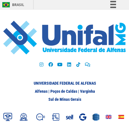
BRASIL
Simplifique!
Comunica BR
Participe
Acesso à informação
Legislação
Canais
UNIVERSIDADE FEDERAL DE ALFENAS
Alfenas | Poços de Caldas | Varginha
Sul de Minas Gerais