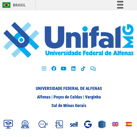
BRASIL
Simplifique!
Comunica BR
Participe
Acesso à informação
Legislação
Canais
UNIVERSIDADE FEDERAL DE ALFENAS
Alfenas | Poços de Caldas | Varginha
Sul de Minas Gerais