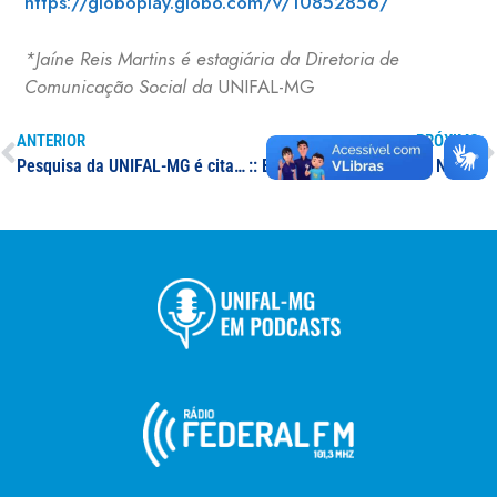
https://globoplay.globo.com/v/10852856/
*Jaíne Reis Martins é estagiária da Diretoria de
Comunicação Social da
UNIFAL-MG
ANTERIOR
PRÓXIMO
Pesquisa da UNIFAL-MG é citada em reportagem sobre dificuldades enfrentadas por idosos na pandemia
:: Boletim Epidemiológico N° 87 – 15/08/2022 – Situação epidêmica de covid-19 em Minas Gerais e no sul de Minas