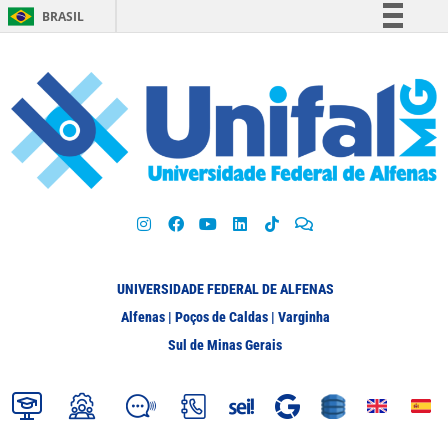
BRASIL
Simplifique!
Comunica BR
Participe
Acesso à informação
Legislação
Canais
UNIVERSIDADE FEDERAL DE ALFENAS
Alfenas | Poços de Caldas | Varginha
Sul de Minas Gerais