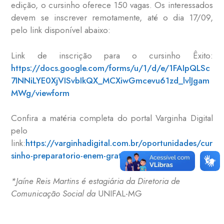
edição, o cursinho oferece 150 vagas. Os interessados
devem se inscrever remotamente, até o dia 17/09,
pelo link disponível abaixo:
Link de inscrição para o cursinho Êxito:
https://docs.google.com/forms/u/1/d/e/1FAIpQLSc
7INNiLYE0XjVISvbIkQX_MCXiwGmcevu61zd_lvlJgam
MWg/viewform
Confira a matéria completa do portal Varginha Digital
pelo
link:
https://varginhadigital.com.br/oportunidades/cur
sinho-preparatorio-enem-gratuito-ead-c/
*Jaíne Reis Martins é estagiária da Diretoria de
Comunicação Social da
UNIFAL-MG