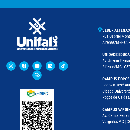
SEDE - ALFENAS
Rua Gabriel Monte
Alfenas/MG - CEP
UNIDADE EDUCA
Av. Jovino Fernan
Alfenas/MG | CE
CAMPUS POÇOS
Rodovia José Aur
Cidade Universitá
Poços de Caldas/
CAMPUS VARGI
Av. Celina Ferreir
Varginha/MG | CE