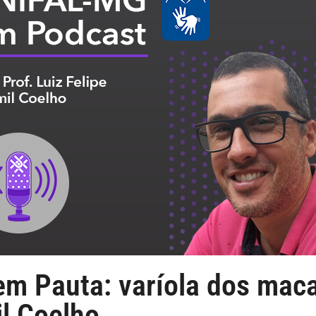
m Pauta: varíola dos maca
il Coelho