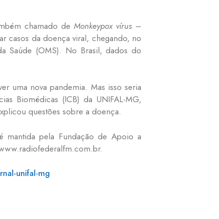
ambém chamado de
Monkeypox vírus
–
tar casos da doença viral, chegando, no
 da Saúde (OMS). No Brasil, dados do
ver uma nova pandemia. Mas isso seria
ências Biomédicas (ICB) da UNIFAL-MG,
xplicou questões sobre a doença.
é mantida pela Fundação de Apoio a
e www.radiofederalfm.com.br.
ornal-unifal-mg