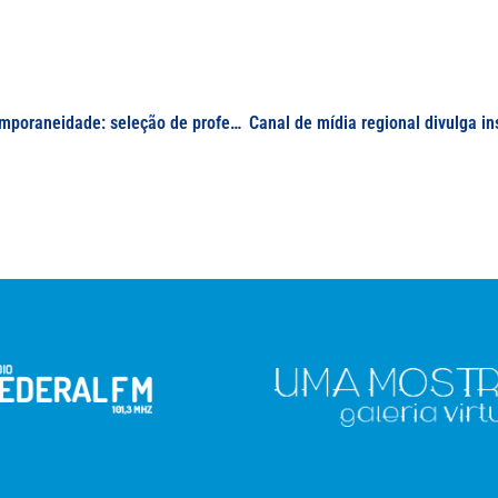
Especialização em Educação Matemática na Contemporaneidade: seleção de professor(a) formador(a) e professor(a) conteudista