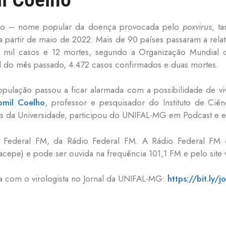
aco – nome popular da doença provocada pelo
poxvirus
, t
 partir de maio de 2022. Mais de 90 países passaram a rela
1 mil casos e 12 mortes, segundo a Organização Mundial
al do mês passado, 4.472 casos confirmados e duas mortes.
opulação passou a ficar alarmada com a possibilidade de vi
eomil Coelho
, professor e pesquisador do Instituto de Ci
as da Universidade, participou do UNIFAL-MG em Podcast e e
 Federal FM, da Rádio Federal FM. A Rádio Federal FM 
acepe) e pode ser ouvida na frequência 101,1 FM e pelo sit
a com o virologista no Jornal da UNIFAL-MG:
https://bit.ly/j