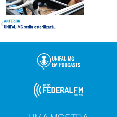
ANTERIOR
UNIFAL-MG sedia esterilização gratuita de cães e gatos em Alfenas; ação é realizada em parceria com ONG AJUDA, na quadra da Sede da Universidade