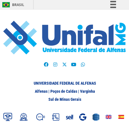
BRASIL
Simplifique!
Comunica BR
Participe
Acesso à informação
Legislação
Canais
UNIVERSIDADE FEDERAL DE ALFENAS
Alfenas | Poços de Caldas | Varginha
Sul de Minas Gerais