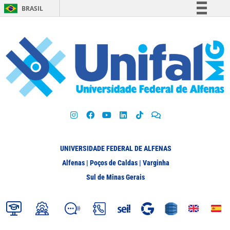
BRASIL
Simplifique!
Comunica BR
Participe
Acesso à informação
Legislação
Canais
UNIVERSIDADE FEDERAL DE ALFENAS
Alfenas | Poços de Caldas | Varginha
Sul de Minas Gerais