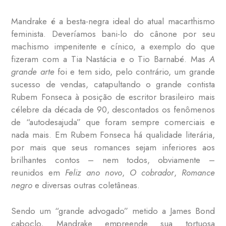
Mandrake é a besta-negra ideal do atual macarthismo
feminista. Deveríamos bani-lo do cânone por seu
machismo impenitente e cínico, a exemplo do que
fizeram com a Tia Nastácia e o Tio Barnabé. Mas
A
grande arte
foi e tem sido, pelo contrário, um grande
sucesso de vendas, catapultando o grande contista
Rubem Fonseca à posição de escritor brasileiro mais
célebre da década de 90, descontados os fenômenos
de “autodesajuda” que foram sempre comerciais e
nada mais. Em Rubem Fonseca há qualidade literária,
por mais que seus romances sejam inferiores aos
brilhantes contos – nem todos, obviamente –
reunidos em
Feliz ano novo
,
O cobrador
,
Romance
negro
e diversas outras coletâneas.
Sendo um “grande advogado” metido a James Bond
caboclo, Mandrake empreende sua tortuosa