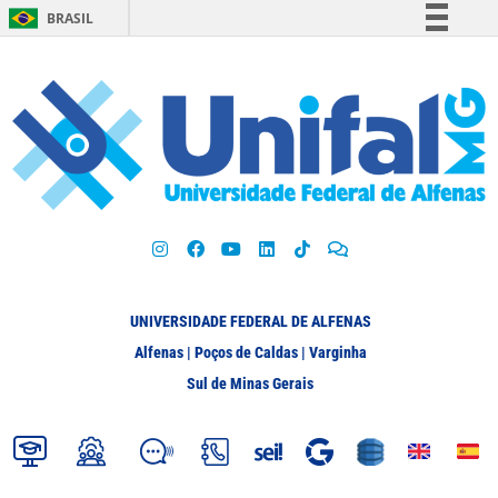
BRASIL
Simplifique!
Comunica BR
Participe
Acesso à informação
Legislação
Canais
UNIVERSIDADE FEDERAL DE ALFENAS
Alfenas | Poços de Caldas | Varginha
Sul de Minas Gerais