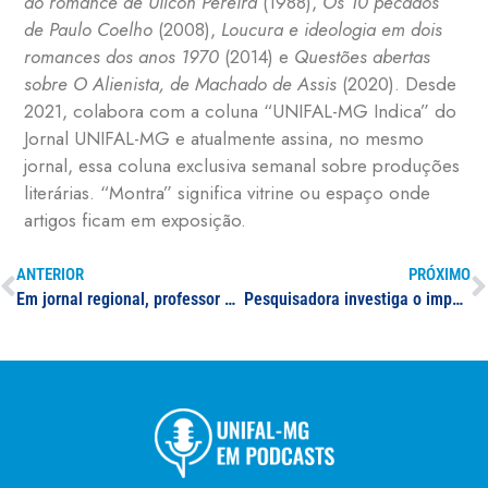
ao romance de Uilcon Pereira
(1988),
Os 10 pecados
de Paulo Coelho
(2008),
Loucura e ideologia em dois
romances dos anos 1970
(2014) e
Questões abertas
sobre O Alienista, de Machado de Assis
(2020). Desde
2021, colabora com a coluna “UNIFAL-MG Indica” do
Jornal UNIFAL-MG e atualmente assina, no mesmo
jornal, essa coluna exclusiva semanal sobre produções
literárias. “Montra” significa vitrine ou espaço onde
artigos ficam em exposição.
ANTERIOR
PRÓXIMO
Em jornal regional, professor da UNIFAL-MG explica chuva de granizo ocorrida na região sul de Minas
Pesquisadora investiga o impacto da Lei de Cotas na mudança do perfil de ingressantes em universidades e identifica vivências transformadoras de estudantes cotistas e não cotistas