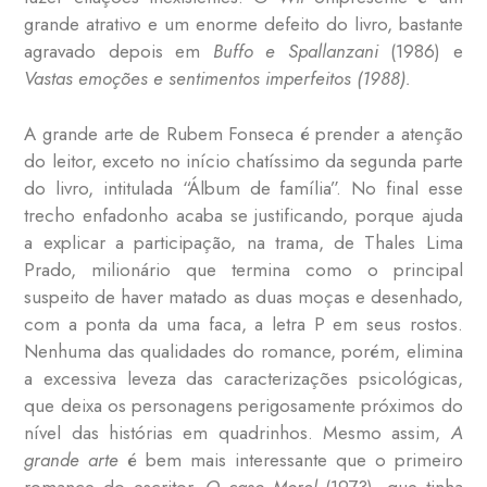
grande atrativo e um enorme defeito do livro, bastante
agravado depois em
Buffo e Spallanzani
(1986) e
Vastas emoções e sentimentos imperfeitos (1988).
A grande arte de Rubem Fonseca é prender a atenção
do leitor, exceto no início chatíssimo da segunda parte
do livro, intitulada “Álbum de família”. No final esse
trecho enfadonho acaba se justificando, porque ajuda
a explicar a participação, na trama, de Thales Lima
Prado, milionário que termina como o principal
suspeito de haver matado as duas moças e desenhado,
com a ponta da uma faca, a letra P em seus rostos.
Nenhuma das qualidades do romance, porém, elimina
a excessiva leveza das caracterizações psicológicas,
que deixa os personagens perigosamente próximos do
nível das histórias em quadrinhos. Mesmo assim,
A
grande arte
é bem mais interessante que o primeiro
romance do escritor,
O caso Morel
(1973), que tinha