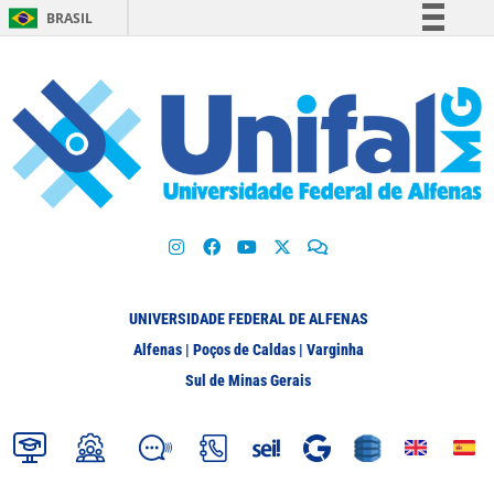
BRASIL
Simplifique!
Comunica BR
Participe
Acesso à informação
Legislação
Canais
UNIVERSIDADE FEDERAL DE ALFENAS
Alfenas | Poços de Caldas | Varginha
Sul de Minas Gerais