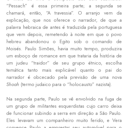
“Pessach” é essa primeira parte; a segunda se
chamará, então, “A travessia”. O arranjo vem da
explicação, que nos oferece o narrador, de que a
palavra hebraica de antes é traduzida pela portuguesa
que vem depois, remetendo à noite em que o povo
hebreu abandonou o Egito sob o comando de
Moisés. Paulo Simões, havia muito tempo, produzira
um esboço de romance em que trataria da história de
um judeu “traidor” de seu grupo étnico, escolha
temática tanto mais explicável quanto o pai do
narrador é obcecado pela previsão de uma nova
Shoah
(termo judaico para o “holocausto” nazista).
Na segunda parte, Paulo se vê envolvido na fuga de
um grupo de militantes esquerdistas cujo carro deixa
de funcionar subindo a serra em direção a São Paulo.
Eles levavam um companheiro muito ferido, e Vera
convence Paulo a emprestar seu automóvel para o