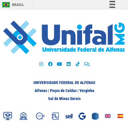
BRASIL
Simplifique!
Comunica BR
Participe
Acesso à informação
Legislação
Canais
UNIVERSIDADE FEDERAL DE ALFENAS
Alfenas | Poços de Caldas | Varginha
Sul de Minas Gerais