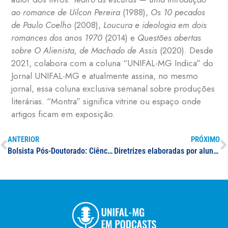
ao romance de Uilcon Pereira
(1988),
Os 10 pecados
de Paulo Coelho
(2008),
Loucura e ideologia em dois
romances dos anos 1970
(2014) e
Questões abertas
sobre O Alienista, de Machado de Assis
(2020). Desde
2021, colabora com a coluna “UNIFAL-MG Indica” do
Jornal UNIFAL-MG e atualmente assina, no mesmo
jornal, essa coluna exclusiva semanal sobre produções
literárias. “Montra” significa vitrine ou espaço onde
artigos ficam em exposição.
ANTERIOR
PRÓXIMO
Bolsista Pós-Doutorado: Ciências Ambientais
Diretrizes elaboradas por aluna do curso de Fisioterapia da UNIFAL-MG são incluídas em base de dados da Organização Mundial da Saúde; estudo auxilia fisioterapeutas e pacientes na realização de atendimentos não presenciais