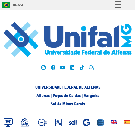
BRASIL
Simplifique!
Comunica BR
Participe
Acesso à informação
Legislação
Canais
UNIVERSIDADE FEDERAL DE ALFENAS
Alfenas | Poços de Caldas | Varginha
Sul de Minas Gerais