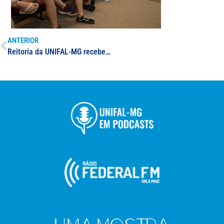
ANTERIOR
Reitoria da UNIFAL-MG recebe troféu da Liga das Atléticas; grupo participa de cerimônia após conquista de resultado inédito nos Jogos Universitários de Minas Gerais