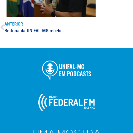
ANTERIOR
Reitoria da UNIFAL-MG recebe troféu da Liga das Atléticas; grupo participa de cerimônia após conquista de resultado inédito nos Jogos Universitários de Minas Gerais