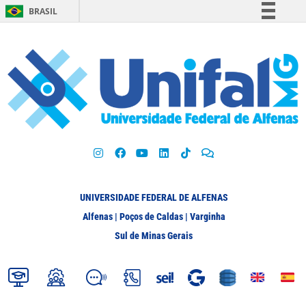
BRASIL
Simplifique!
Comunica BR
Participe
Acesso à informação
Legislação
Canais
UNIVERSIDADE FEDERAL DE ALFENAS
Alfenas | Poços de Caldas | Varginha
Sul de Minas Gerais