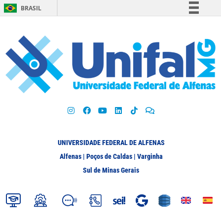
BRASIL
Simplifique!
Comunica BR
Participe
Acesso à informação
Legislação
Canais
UNIVERSIDADE FEDERAL DE ALFENAS
Alfenas | Poços de Caldas | Varginha
Sul de Minas Gerais