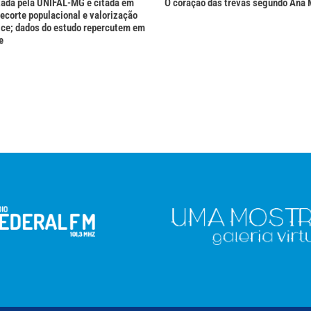
zada pela UNIFAL-MG é citada em
O coração das trevas segundo Ana 
recorte populacional e valorização
hice; dados do estudo repercutem em
e