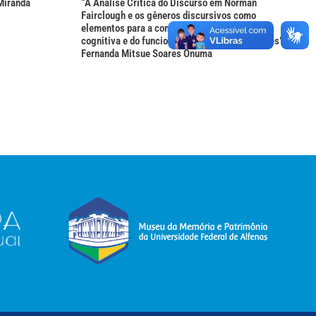
Miranda
“A Análise Crítica do Discurso em Norman
Fairclough e os gêneros discursivos como
elementos para a compreensão da política
cognitiva e do funcionamento das organizações” –
Fernanda Mitsue Soares Onuma