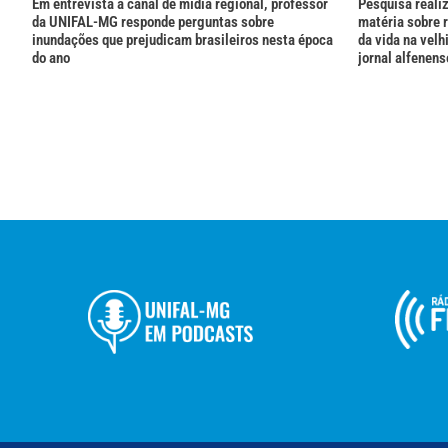
Em entrevista à canal de mídia regional, professor
Pesquisa reali
da UNIFAL-MG responde perguntas sobre
matéria sobre 
inundações que prejudicam brasileiros nesta época
da vida na vel
do ano
jornal alfenens