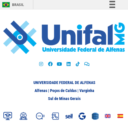
BRASIL
Simplifique!
Comunica BR
Participe
Acesso à informação
Legislação
Canais
UNIVERSIDADE FEDERAL DE ALFENAS
Alfenas | Poços de Caldas | Varginha
Sul de Minas Gerais