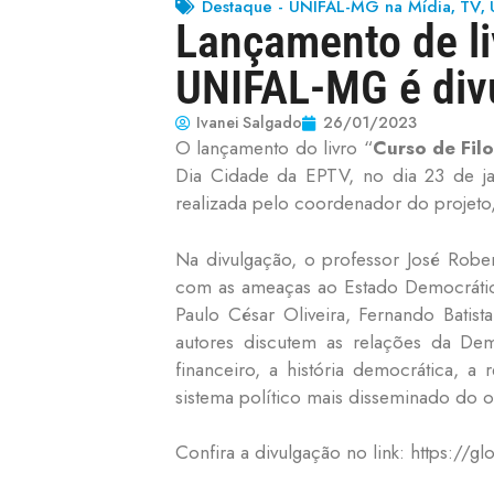
Destaque - UNIFAL-MG na Mídia
TV
,
,
Lançamento de li
UNIFAL-MG é div
Ivanei Salgado
26/01/2023
O lançamento do livro “
Curso de Fil
Dia Cidade da EPTV, no dia 23 de jan
realizada pelo coordenador do projeto
Na divulgação, o professor José Robe
com as ameaças ao Estado Democrátic
Paulo César Oliveira, Fernando Batis
autores discutem as relações da De
financeiro, a história democrática, a
sistema político mais disseminado do o
Confira a divulgação no link: https:/