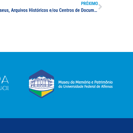
PRÓXIMO
UNIFAL-MG institui Sistema de Museus, Arquivos Históricos e/ou Centros de Documentação; órgão integrará ações de divulgação e visitação dos espaços museais e acervos históricos institucionais