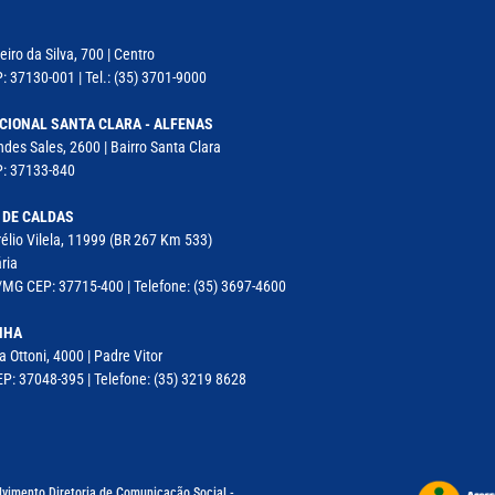
iro da Silva, 700 | Centro
: 37130-001 | Tel.: (35) 3701-9000
CIONAL SANTA CLARA - ALFENAS
des Sales, 2600 | Bairro Santa Clara
P: 37133-840
 DE CALDAS
élio Vilela, 11999 (BR 267 Km 533)
ria
MG CEP: 37715-400 | Telefone: (35) 3697-4600
NHA
a Ottoni, 4000 | Padre Vitor
P: 37048-395 | Telefone: (35) 3219 8628
lvimento Diretoria de Comunicação Social -