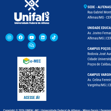
SEDE - ALFENAS
Rua Gabriel Monte
Alfenas/MG - CEP
UNIDADE EDUCA
Av. Jovino Fernan
Alfenas/MG | CE
CAMPUS POÇOS
Rodovia José Aur
Cidade Universitá
Poços de Caldas/
CAMPUS VARGI
Av. Celina Ferreir
Varginha/MG | CE
Copyright © 2026 UNIFAL-MG | Universidade Federal de Alfenas - Minas Gerais | Desenvo