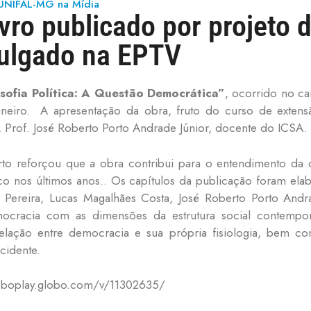
UNIFAL-MG na Mídia
vro publicado por projeto 
ulgado na EPTV
osofia Política: A Questão Democrática”
, ocorrido no c
eiro. A apresentação da obra, fruto do curso de extensão
, Prof. José Roberto Porto Andrade Júnior, docente do ICSA.
rto reforçou que a obra contribui para o entendimento da d
o nos últimos anos.. Os capítulos da publicação foram el
ta Pereira, Lucas Magalhães Costa, José Roberto Porto An
mocracia com as dimensões da estrutura social contem
 relação entre democracia e sua própria fisiologia, bem co
cidente.
/globoplay.globo.com/v/11302635/