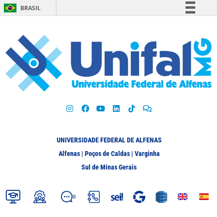
BRASIL
Simplifique!
Comunica BR
Participe
Acesso à informação
Legislação
Canais
UNIVERSIDADE FEDERAL DE ALFENAS
Alfenas | Poços de Caldas | Varginha
Sul de Minas Gerais