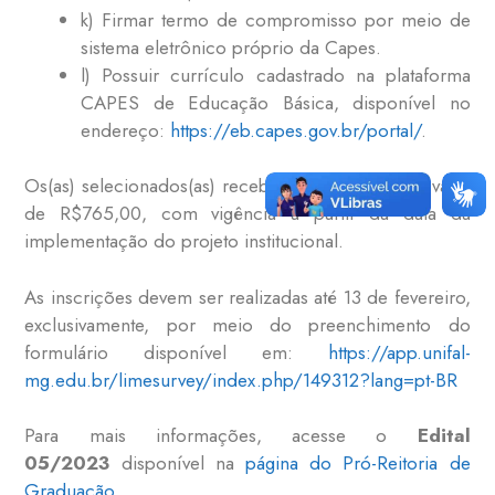
k) Firmar termo de compromisso por meio de
sistema eletrônico próprio da Capes.
l) Possuir currículo cadastrado na plataforma
CAPES de Educação Básica, disponível no
endereço:
https://eb.capes.gov.br/portal/
.
Os(as) selecionados(as) receberão uma bolsa no valor
de R$765,00, com vigência a partir da data da
implementação do projeto institucional.
As inscrições devem ser realizadas até 13 de fevereiro,
exclusivamente, por meio do preenchimento do
formulário disponível em:
https://app.unifal-
mg.edu.br/limesurvey/index.php/149312?lang=pt-BR
Para mais informações, acesse o
Edital
05/2023
disponível na
página do Pró-Reitoria de
Graduação
.