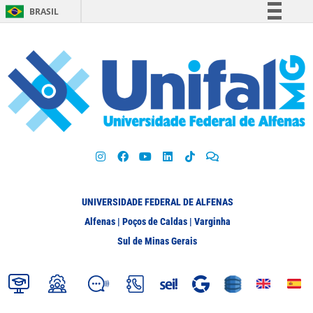
BRASIL
Simplifique!
Comunica BR
Participe
Acesso à informação
Legislação
Canais
UNIVERSIDADE FEDERAL DE ALFENAS
Alfenas | Poços de Caldas | Varginha
Sul de Minas Gerais