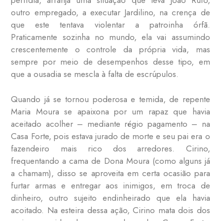
perfídia, arranja uma situação que leva João Rufo,
outro empregado, a executar Jardilino, na crença de
que este tentava violentar a patroinha órfã.
Praticamente sozinha no mundo, ela vai assumindo
crescentemente o controle da própria vida, mas
sempre por meio de desempenhos desse tipo, em
que a ousadia se mescla à falta de escrúpulos.
Quando já se tornou poderosa e temida, de repente
Maria Moura se apaixona por um rapaz que havia
aceitado acolher – mediante régio pagamento – na
Casa Forte, pois estava jurado de morte e seu pai era o
fazendeiro mais rico dos arredores. Cirino,
frequentando a cama de Dona Moura (como alguns já
a chamam), disso se aproveita em certa ocasião para
furtar armas e entregar aos inimigos, em troca de
dinheiro, outro sujeito endinheirado que ela havia
acoitado. Na esteira dessa ação, Cirino mata dois dos