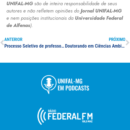
UNIFAL-MG
são de inteira responsabilidade de seus
autores e não refletem opiniões do
Jornal UNIFAL-MG
e nem posições institucionais da
Universidade Federal
de Alfenas
).
ANTERIOR
PRÓXIMO
Processo Seletivo de professor(a) visitante e professor(a) visitante estrangeiro(a) para FCF: Medicina II, Farmácia ou Saúde Coletiva
Doutorando em Ciências Ambientais pela UNIFAL-MG explica fatores que influenciam aumento de Voçoroca; reportagem aborda problema que ocorre no Distrito Industrial de Machado