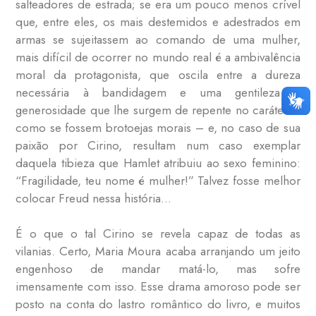
salteadores de estrada; se era um pouco menos crível
que, entre eles, os mais destemidos e adestrados em
armas se sujeitassem ao comando de uma mulher,
mais difícil de ocorrer no mundo real é a ambivalência
moral da protagonista, que oscila entre a dureza
necessária à bandidagem e uma gentileza e
generosidade que lhe surgem de repente no caráter –
como se fossem brotoejas morais – e, no caso de sua
paixão por Cirino, resultam num caso exemplar
daquela tibieza que Hamlet atribuiu ao sexo feminino:
“Fragilidade, teu nome é mulher!” Talvez fosse melhor
colocar Freud nessa história…
É o que o tal Cirino se revela capaz de todas as
vilanias. Certo, Maria Moura acaba arranjando um jeito
engenhoso de mandar matá-lo, mas sofre
imensamente com isso. Esse drama amoroso pode ser
posto na conta do lastro romântico do livro, e muitos