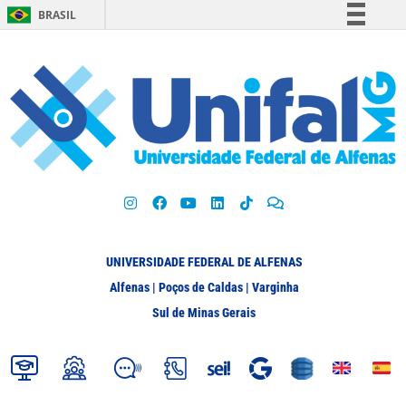
BRASIL
Simplifique!
Comunica BR
Participe
Acesso à informação
Legislação
Canais
UNIVERSIDADE FEDERAL DE ALFENAS
Alfenas | Poços de Caldas | Varginha
Sul de Minas Gerais