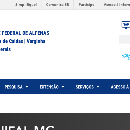
Simplifique!
Comunica BR
Participe
Acesso à infor
 FEDERAL DE ALFENAS
s de Caldas | Varginha
erais
PESQUISA
EXTENSÃO
SERVIÇOS
ACESSO À