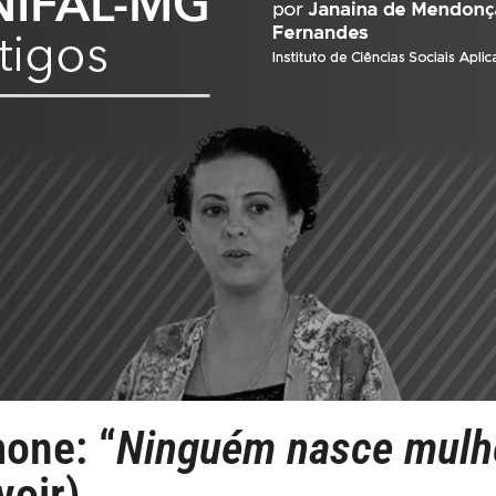
mone: “
Ninguém nasce mulhe
voir)