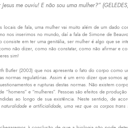
 Jesus me ouviu! E não sou uma mulher?”
(GELEDES,
es locais de fala, uma mulher vai muito além de um dado co
como nos inserimos no mundo, daí a fala de Simone de Beauvoi
 consiste em ter uma genitália, ser mulher é algo que se inte
 como não dizer, como não constatar, como não afirmar e c
eres sim!
ith Butler (2003) que nos apresenta o fato do corpo como 
as normas regulatórias. Assim é um erro dizer que somos 
uestionamentos e rupturas destas normas. Não existem corpo
 de “homens” e “mulheres”. Pessoas são efeitos de produção
ndidas ao longo de sua existência. Neste sentido, de ac
naturalidade e artificialidade, uma vez que os corpos trans s
io chegaremos à conclusão de que a biologia não pode de