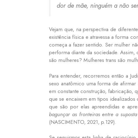
dor de mãe, ninguém a não ser
Vejam que, na perspectiva de diferent
existência física e atravessa a forma 
começa a fazer sentido. Ser mulher não
performa diante da sociedade. Assim,
são mulheres? Mulheres trans são mulh
Para entender, recorremos então a Jud
sexo anatômico uma forma de afirmar 
em constante construção, fabricação, q
que se encaixem em tipos idealizados
que são por elas apreendidas e apre
bagunçar as fronteiras entre a suposta 
(NASCIMENTO, 2021, p.129).
Se seguirmos esta linha de raciocín