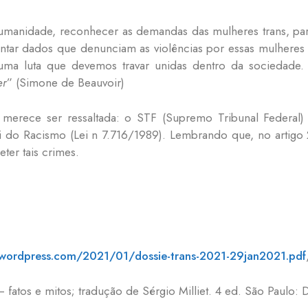
umanidade, reconhecer as demandas das mulheres trans, par
ntar dados que denunciam as violências por essas mulheres 
a uma luta que devemos travar unidas dentro da sociedade
er
” (Simone de Beauvoir)
merece ser ressaltada: o STF (Supremo Tribunal Federal)
i do Racismo (Lei n 7.716/1989). Lembrando que, no artigo 
ter tais crimes.
les.wordpress.com/2021/01/dossie-trans-2021-29jan2021.pdf
tos e mitos; tradução de Sérgio Milliet. 4 ed. São Paulo: D