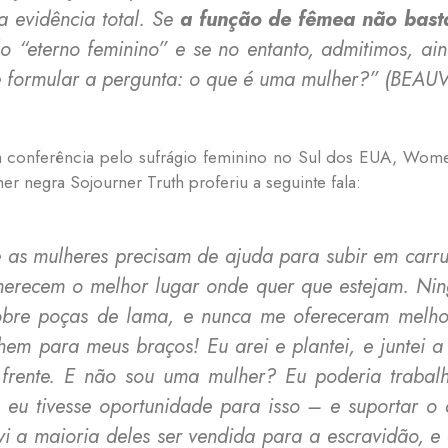
 evidência total. Se
a função de fêmea não bast
lo “eterno feminino” e se no entanto, admitimos, a
e formular a pergunta: o que é uma mulher?”
(BEAUVO
a conferência pelo sufrágio feminino no Sul dos EUA, Wome
er negra Sojourner Truth proferiu a seguinte fala:
 as mulheres precisam de ajuda para subir em carr
 merecem o melhor lugar onde quer que estejam. Ni
sobre poças de lama, e nunca me ofereceram melh
 para meus braços! Eu arei e plantei, e juntei a 
frente. E não sou uma mulher? Eu poderia trabalh
eu tivesse oportunidade para isso – e suportar o
e vi a maioria deles ser vendida para a escravidão,