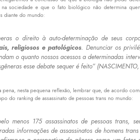
na sociedade e que o fato biológico não determina qu
s diante do mundo:
êneras o direito à auto-determinação de seus co
is, religiosos e patológicos
. Denunciar os privi
ndam o quanto nossos acessos a determinadas interv
gêneras esse debate sequer é feito”
(NASCIMENTO, 20
le a pena, nesta pequena reflexão, lembrar que, de acordo com
topo do ranking de assassinato de pessoas trans no mundo:
lo menos 175 assassinatos de pessoas trans, sen
radas informações de assassinatos de homens trans
eafirma-se a perspectiva de gênero como um fator 