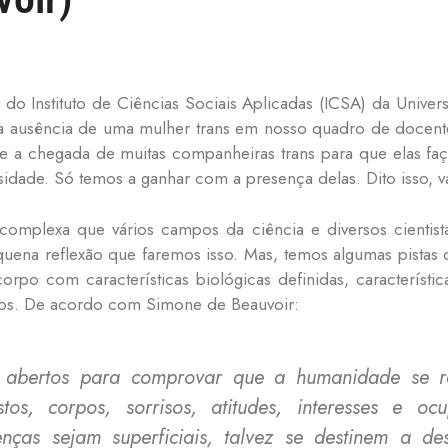
 do Instituto de Ciências Sociais Aplicadas (ICSA) da Univ
 na ausência de uma mulher trans em nosso quadro de docen
te a chegada de muitas companheiras trans para que elas fa
idade. Só temos a ganhar com a presença delas. Dito isso, v
mplexa que vários campos da ciência e diversos cientista
uena reflexão que faremos isso. Mas, temos algumas pistas
orpo com características biológicas definidas, característ
mos. De acordo com Simone de Beauvoir:
s abertos para comprovar que a humanidade se r
stos, corpos, sorrisos, atitudes, interesses e o
erenças sejam superficiais, talvez se destinem a 