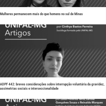
Mulheres permanecem mais do que homens no sul de Minas
ADPF 442: breves considerações sobre interrupção voluntária da gravidez,
assimetrias sociais e interseccionalidade