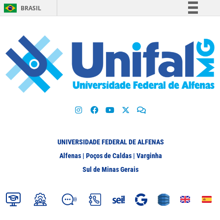
BRASIL
Simplifique!
Comunica BR
Participe
Acesso à informação
Legislação
Canais
UNIVERSIDADE FEDERAL DE ALFENAS
Alfenas | Poços de Caldas | Varginha
Sul de Minas Gerais