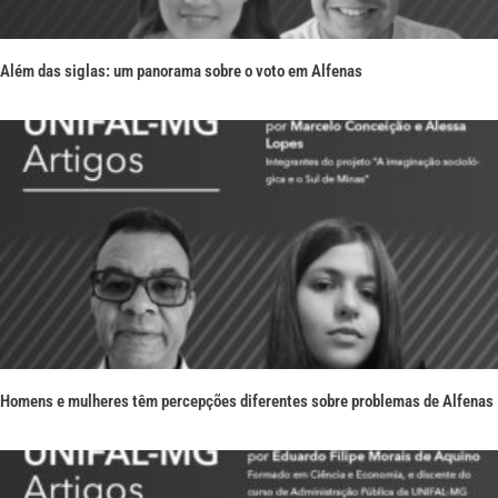
Além das siglas: um panorama sobre o voto em Alfenas
Homens e mulheres têm percepções diferentes sobre problemas de Alfenas