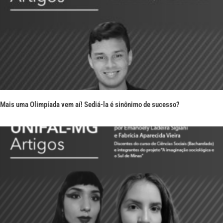
Mais uma Olimpíada vem aí! Sediá-la é sinônimo de sucesso?