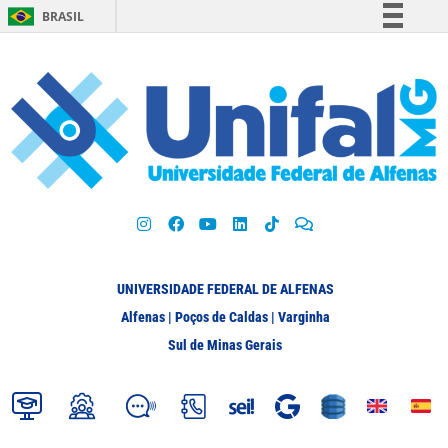
BRASIL
Simplifique!
Comunica BR
Participe
Acesso à informação
Legislação
Canais
UNIVERSIDADE FEDERAL DE ALFENAS
Alfenas | Poços de Caldas | Varginha
Sul de Minas Gerais