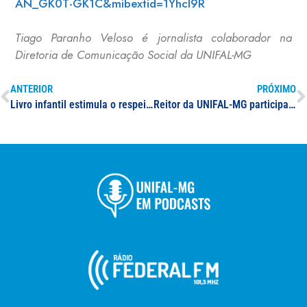
AN_GK0T-GK1C&mibextid=1YhcI9R
Tiago Paranho Veloso é jornalista colaborador na
Diretoria de Comunicação Social da UNIFAL-MG
ANTERIOR
PRÓXIMO
Livro infantil estimula o respeito às diferenças por meio de narrativas científicas e religiosas sobre a origem da vida
Reitor da UNIFAL-MG participa de reunião do Foripes com deputada federal Duda Salabert; encontro é divulgado em canal de mídia regional