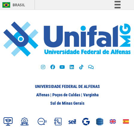
BRASIL
Simplifique!
Comunica BR
Participe
Acesso à informação
Legislação
Canais
UNIVERSIDADE FEDERAL DE ALFENAS
Alfenas | Poços de Caldas | Varginha
Sul de Minas Gerais