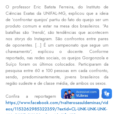
O professor Eric Batista Ferreira, do Instituto de
Ciências Exatas da UNIFAL-MG, explicou que a ideia
de ‘confrontar queijos’ partiu do fato do queijo ser um
produto comum e estar na mesa dos brasileiros. “As
batalhas são ‘
trends
‘, são tendências que acontecem
nos
storys
do Instagram. São confrontos entre pares
de oponentes. […] É um campeonato que segue um
chaveamento”, explicou o docente. Conforme
reportado, nas redes sociais, os queijos Gorgonzola e
Suíço foram os últimos colocados. Participaram da
pesquisa entre 60 e 100 pessoas em cada confronto,
sendo, predominantemente, jovens brasileiros da
região sudeste e de classe média, de ambos os sexos.
Confira a reportagem completa pelo link:
https://www.facebook.com/tvalterosasuldeminas/vid
eos/1153262985322359/?extid=CL-UNK-UNK-UNK-