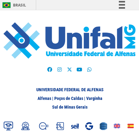
BRASIL
Simplifique!
Comunica BR
Participe
Acesso à informação
Legislação
Canais
UNIVERSIDADE FEDERAL DE ALFENAS
Alfenas | Poços de Caldas | Varginha
Sul de Minas Gerais