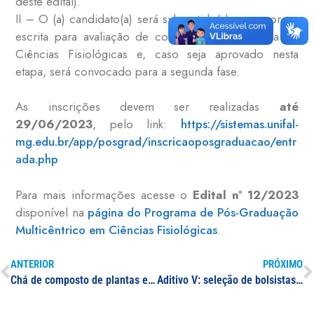
deste edital).
II – O (a) candidato(a) será submetido(a) a uma prova
escrita para avaliação de conhecimentos na área de
Ciências Fisiológicas e, caso seja aprovado nesta
etapa, será convocado para a segunda fase.
As inscrições devem ser realizadas
até
29/06/2023
, pelo link:
https://sistemas.unifal-
mg.edu.br/app/posgrad/inscricaoposgraduacao/entr
ada.php
Para mais informações acesse o
Edital nº 12/2023
disponível na
página do Programa de Pós-Graduação
Multicêntrico em Ciências Fisiológicas
.
ANTERIOR
PRÓXIMO
Chá de composto de plantas e de esterco bovino contribui para o crescimento do milho em meio à seca e à presença de metais no solo
Aditivo V: seleção de bolsistas de extensão