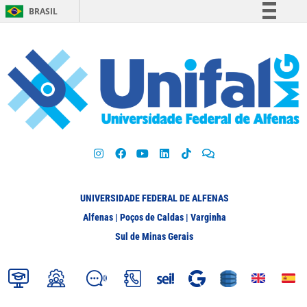
BRASIL
Simplifique!
Comunica BR
Participe
Acesso à informação
Legislação
Canais
UNIVERSIDADE FEDERAL DE ALFENAS
Alfenas | Poços de Caldas | Varginha
Sul de Minas Gerais